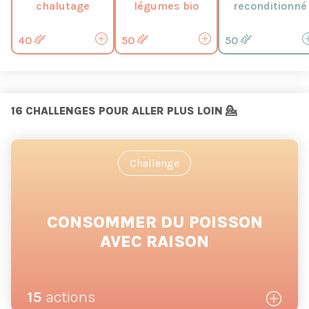
chalutage
légumes bio
reconditionné
40
50
50
16
CHALLENGES POUR ALLER PLUS LOIN 💁
Challenge
CONSOMMER DU POISSON
AVEC RAISON
15
actions