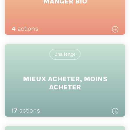
MANGER BIO
4
actions
Challenge
MIEUX ACHETER, MOINS
ACHETER
17
actions