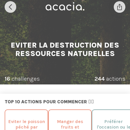
EVITER LA DESTRUCTION DES
RESSOURCES NATURELLES
16
challenges
244
actions
TOP 10 ACTIONS POUR COMMENCER 🙋‍♀️
Eviter le poisson
Manger des
Préférer
péché par
fruits et
l'occasion ou l