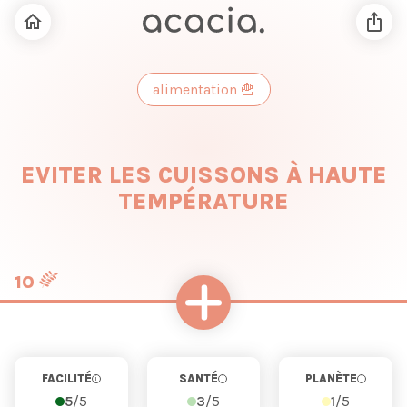
alimentation
🍟
EVITER LES CUISSONS À HAUTE
TEMPÉRATURE
10
FACILITÉ
SANTÉ
PLANÈTE
i
i
i
5
/5
3
/5
1
/5