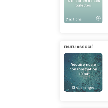
l'utilisation de ses
toilettes
7
actions
ENJEU ASSOCIÉ
Réduire notre
consommation
d'eau
13
challenges