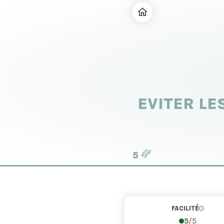
EVITER LE
5
FACILITÉ
i
5
/5