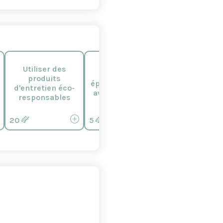
Utiliser des
Préférer les
Utiliser de
produits
éponges lavables
chasses d'ea
d'entretien éco-
avec une brosse
double bout
responsables
20
5
30