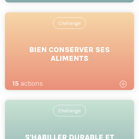
Challenge
BIEN CONSERVER SES
ALIMENTS
15
actions
Challenge
S'HABILLER DURABLE ET