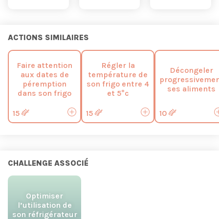
ACTIONS SIMILAIRES
Faire attention
Régler la
Décongeler
aux dates de
température de
progressiveme
péremption
son frigo entre 4
ses aliments
dans son frigo
et 5°c
15
15
10
CHALLENGE ASSOCIÉ
Optimiser
l’utilisation de
son réfrigérateur