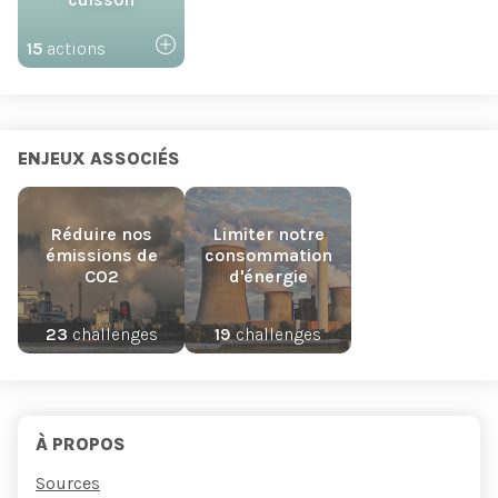
15
actions
ENJEUX ASSOCIÉS
Réduire nos
Limiter notre
émissions de
consommation
CO2
d'énergie
23
challenges
19
challenges
À PROPOS
Sources