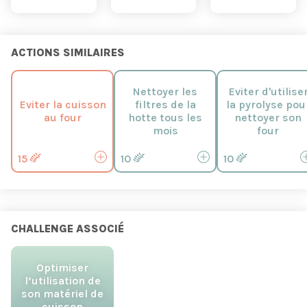
ACTIONS SIMILAIRES
Nettoyer les
Eviter d'utilise
Eviter la cuisson
filtres de la
la pyrolyse pou
au four
hotte tous les
nettoyer son
mois
four
15
10
10
CHALLENGE ASSOCIÉ
Optimiser
l’utilisation de
son matériel de
cuisson