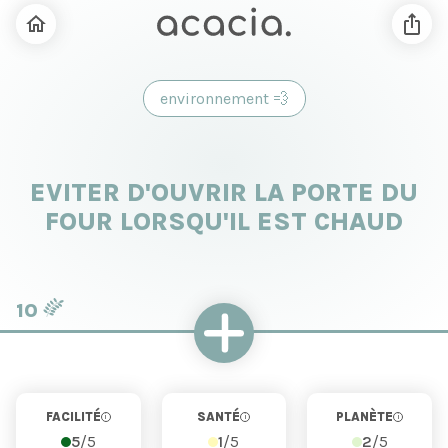
environnement
💨
EVITER D'OUVRIR LA PORTE DU
FOUR LORSQU'IL EST CHAUD
10
FACILITÉ
SANTÉ
PLANÈTE
i
i
i
5
/5
1
/5
2
/5